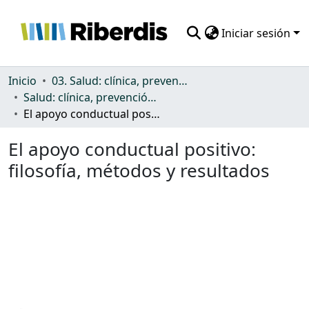
Iniciar sesión
Comunidades
Inicio
03. Salud: clínica, prevención, atención sanitaria y (re)habilitación
Salud: clínica, prevención, atención sanitaria y (re)habilitación
Todo DSpace
El apoyo conductual positivo: filosofía, métodos y resultados
Estadísticas
El apoyo conductual positivo:
filosofía, métodos y resultados
Cargando...