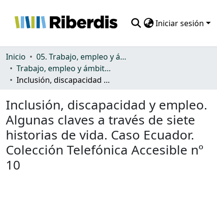
Iniciar sesión
Comunidades
Inicio
05. Trabajo, empleo y ámbito productivo
Trabajo, empleo y ámbito productivo
Todo DSpace
Inclusión, discapacidad y empleo. Algunas claves a través de siete historias de vida. Caso Ecuador. Colección Telefónica Accesible nº 10
Estadísticas
Inclusión, discapacidad y empleo.
Algunas claves a través de siete
historias de vida. Caso Ecuador.
Colección Telefónica Accesible nº
10