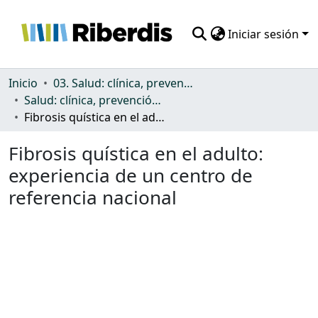
Iniciar sesión
Comunidades
Inicio
03. Salud: clínica, prevención, atención sanitaria y (re)habilitación
Salud: clínica, prevención, atención sanitaria y (re)habilitación
Todo DSpace
Fibrosis quística en el adulto: experiencia de un centro de referencia nacional
Estadísticas
Fibrosis quística en el adulto:
experiencia de un centro de
referencia nacional