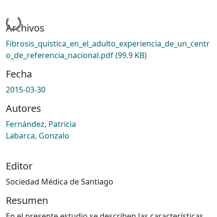
Cargando...
Archivos
Fibrosis_quistica_en_el_adulto_experiencia_de_un_centr
o_de_referencia_nacional.pdf
(99.9 KB)
Fecha
2015-03-30
Autores
Fernández, Patricia
Labarca, Gonzalo
Editor
Sociedad Médica de Santiago
Resumen
En el presente estudio se describen las características