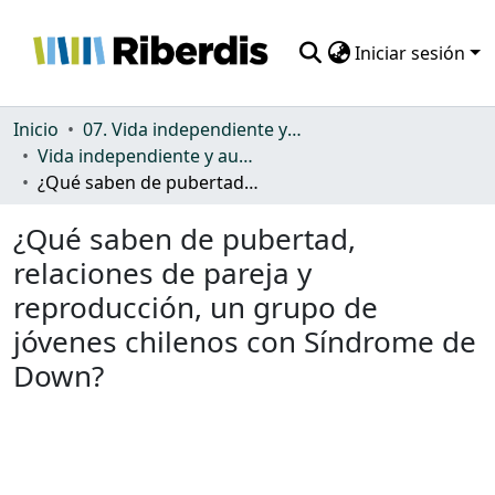
Iniciar sesión
Comunidades
Inicio
07. Vida independiente y autonomía personal
Vida independiente y autonomía personal
Todo DSpace
¿Qué saben de pubertad, relaciones de pareja y reproducción, un grupo de jóvenes chilenos con Síndrome de Down?
Estadísticas
¿Qué saben de pubertad,
relaciones de pareja y
reproducción, un grupo de
jóvenes chilenos con Síndrome de
Down?