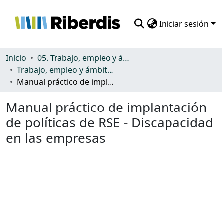
Iniciar sesión
Comunidades
Inicio
05. Trabajo, empleo y ámbito productivo
Trabajo, empleo y ámbito productivo
Todo DSpace
Manual práctico de implantación de políticas de RSE - Discapacidad en las empresas
Estadísticas
Manual práctico de implantación
de políticas de RSE - Discapacidad
en las empresas