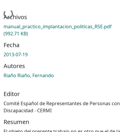
Cargando...
Archivos
manual_practico_implantacion_politicas_RSE.pdf
(992.71 KB)
Fecha
2013-07-19
Autores
Riaño Riaño, Fernando
Editor
Comité Español de Representantes de Personas con
Discapacidad - CERMI
Resumen
El objeto del presente trabajo no es otro que el de la