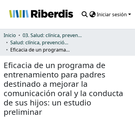
Iniciar sesión
Comunidades
Inicio
03. Salud: clínica, prevención, atención sanitaria y (re)habilitación
Salud: clínica, prevención, atención sanitaria y (re)habilitación
Todo DSpace
Eficacia de un programa de entrenamiento para padres destinado a mejorar la comunicación oral y la conducta de sus hijos: un estudio preliminar
Estadísticas
Eficacia de un programa de
entrenamiento para padres
destinado a mejorar la
comunicación oral y la conducta
de sus hijos: un estudio
preliminar