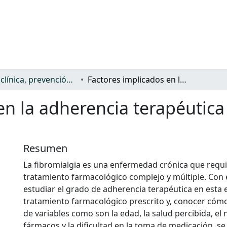
Salud: clínica, prevención, atención sanitaria y (re)habilitación
Factores implicados en la adherencia terapéutica en pacientes con fibromialgia
en la adherencia terapéutica
Resumen
La fibromialgia es una enfermedad crónica que requ
tratamiento farmacológico complejo y múltiple. Con e
estudiar el grado de adherencia terapéutica en esta
tratamiento farmacológico prescrito y, conocer cómo
de variables como son la edad, la salud percibida, e
fármacos y la dificultad en la toma de medicación, se