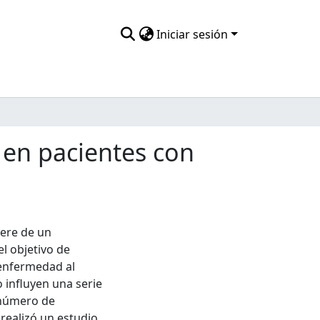
Iniciar sesión
 en pacientes con
iere de un
l objetivo de
 enfermedad al
 influyen una serie
l número de
 realizó un estudio