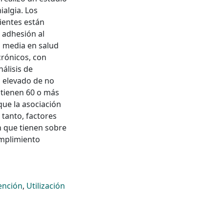
ialgia. Los
ientes están
 adhesión al
n media en salud
crónicos, con
álisis de
o elevado de no
 tienen 60 o más
ue la asociación
 tanto, factores
n que tienen sobre
umplimiento
ención
,
Utilización