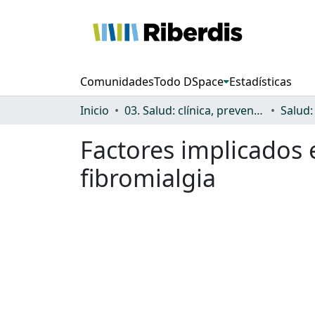
Comunidades
Todo DSpace
Estadísticas
Inicio
03. Salud: clínica, prevención, atención sanitaria y (re)habilitación
Factores implicados 
fibromialgia