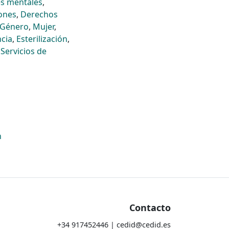
s mentales
,
ones
,
Derechos
Género
,
Mujer
,
ncia
,
Esterilización
,
,
Servicios de
n
Contacto
+34 917452446 | cedid@cedid.es