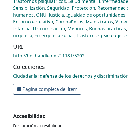
Trastornos psiquiátricos
,
Salud mental
,
Enfermedade
Sensibilización
,
Seguridad
,
Protección
,
Recomendaci
humanos
,
ONU
,
Justicia
,
Igualdad de oportunidades
,
Entorno educativo
,
Compañeros
,
Malos tratos
,
Viole
Infancia
,
Discriminación
,
Menores
,
Buenas prácticas
urgencia
,
Emergencia social
,
Trastornos psicológicos
URI
http://hdl.handle.net/11181/5202
Colecciones
Ciudadanía: defensa de los derechos y discriminació
Página completa del ítem
Accesibilidad
Declaración accesibilidad