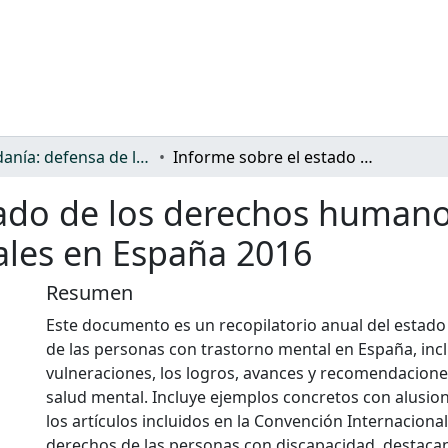
Ciudadanía: defensa de los derechos y discriminación
Informe sobre el estado de los derechos humanos de las personas con trastornos mentales en España 2016
tado de los derechos humano
ales en España 2016
Resumen
Este documento es un recopilatorio anual del estado
de las personas con trastorno mental en España, in
vulneraciones, los logros, avances y recomendacione
salud mental. Incluye ejemplos concretos con alusion
los artículos incluidos en la Convención Internacional
derechos de las personas con discapacidad, destacan