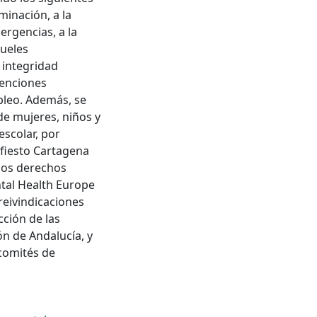
minación, a la
ergencias, a la
rueles
a integridad
tenciones
mpleo. Además, se
de mujeres, niños y
escolar, por
ifiesto Cartagena
los derechos
tal Health Europe
reivindicaciones
cción de las
ón de Andalucía, y
 comités de