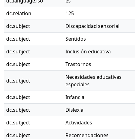
dc.language.iso
es
dc.relation
125
dc.subject
Discapacidad sensorial
dc.subject
Sentidos
dc.subject
Inclusión educativa
dc.subject
Trastornos
Necesidades educativas
dc.subject
especiales
dc.subject
Infancia
dc.subject
Dislexia
dc.subject
Actividades
dc.subject
Recomendaciones