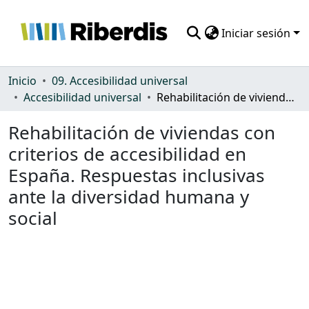
Iniciar sesión
Comunidades
Inicio
09. Accesibilidad universal
Accesibilidad universal
Rehabilitación de viviendas con criterios de accesibilidad en España. Respuestas inclusivas ante la diversidad humana y social
Todo DSpace
Rehabilitación de viviendas con
Estadísticas
criterios de accesibilidad en
España. Respuestas inclusivas
ante la diversidad humana y
social