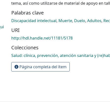
tema, así como utilizarse de material de apoyo en tal
Palabras clave
Discapacidad intelectual
,
Muerte
,
Duelo
,
Adultos
,
Re
ui
URI
http://hdl.handle.net/11181/5178
Colecciones
Salud: clínica, prevención, atención sanitaria y (re)hab
Página completa del ítem