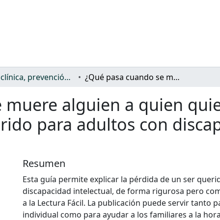
Salud: clínica, prevención, atención sanitaria y (re)habilitación
¿Qué pasa cuando se muere alguien a quien quiero?: guía sobre el duelo por un ser querido para adultos con discapacidad intelectual y del desarrollo
muere alguien a quien quier
rido para adultos con discap
Resumen
Esta guía permite explicar la pérdida de un ser queri
discapacidad intelectual, de forma rigurosa pero co
a la Lectura Fácil. La publicación puede servir tanto 
individual como para ayudar a los familiares a la hor