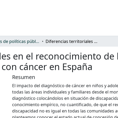
Análisis de políticas públicas y normativa sobre discapacidad
Diferencias territoriales en el reconocimiento de la discapacidad de niños y adolescentes con cáncer en España
ales en el reconocimiento de
s con cáncer en España
Resumen
El impacto del diagnóstico de cáncer en niños y adol
todas las áreas individuales y familiares desde el m
diagnóstico colocándolos en situación de discapacida
conocimiento empírico, no cuantificado, de que el r
discapacidad no es igual en todas las comunidades
planteamos conocer el estado actual de concesión de