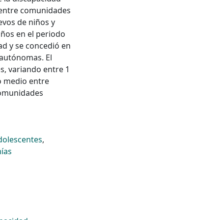
d entre comunidades
evos de niños y
años en el periodo
dad y se concedió en
 autónomas. El
s, variando entre 1
o medio entre
 comunidades
dolescentes
,
ías