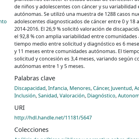
de niños y adolescentes con cáncer y su variabilida
autónomas. Se utilizó una muestra de 1288 casos nu
nto
adolescentes diagnosticados de cáncer entre 0 y 18 
2014-2016. El 26,9 % solicitó valoración de discapaci
el 92,8 % con amplia variabilidad entre comunidades
tiempo medio entre solicitud y diagnóstico es 6 mese
y 11 meses entre comunidades autónomas. El tiemp
solicitud y concesión es 3,4 meses, variando según
autónomas entre 1 y 5 meses.
Palabras clave
Discapacidad
,
Infancia
,
Menores
,
Cáncer
,
Juventud
,
A
Inclusión
,
Sanidad
,
Valoración
,
Diagnóstico
,
Autonom
URI
http://hdl.handle.net/11181/5647
Colecciones