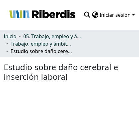
Iniciar sesión
Comunidades
Inicio
05. Trabajo, empleo y ámbito productivo
Trabajo, empleo y ámbito productivo
Todo DSpace
Estudio sobre daño cerebral e inserción laboral
Estadísticas
Estudio sobre daño cerebral e
inserción laboral