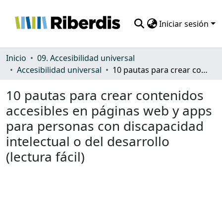
Iniciar sesión
Comunidades
Inicio
09. Accesibilidad universal
Accesibilidad universal
10 pautas para crear contenidos accesibles en páginas web y apps para personas con discapacidad intelectual o del desarrollo (lectura fácil)
Todo DSpace
10 pautas para crear contenidos
Estadísticas
accesibles en páginas web y apps
para personas con discapacidad
intelectual o del desarrollo
(lectura fácil)