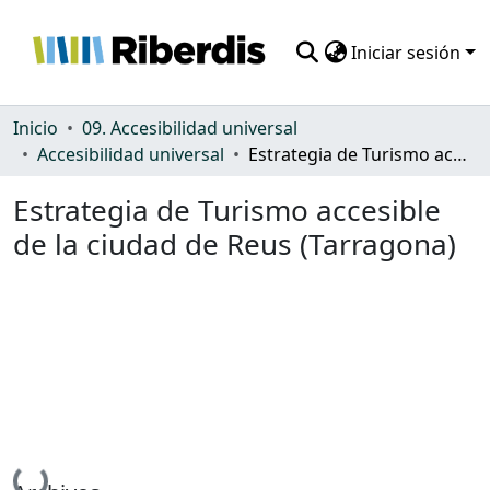
Iniciar sesión
Comunidades
Inicio
09. Accesibilidad universal
Accesibilidad universal
Estrategia de Turismo accesible de la ciudad de Reus (Tarragona)
Todo DSpace
Estrategia de Turismo accesible
Estadísticas
de la ciudad de Reus (Tarragona)
Cargando...