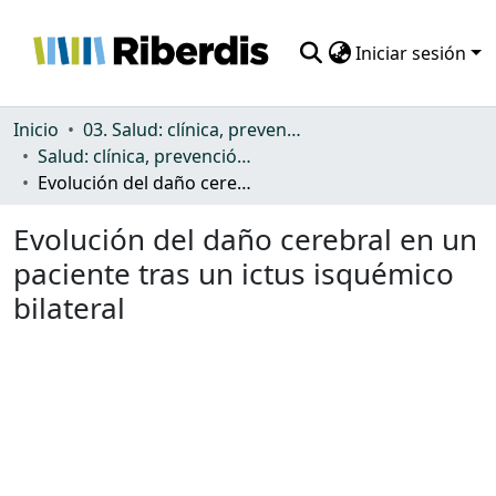
Iniciar sesión
Comunidades
Inicio
03. Salud: clínica, prevención, atención sanitaria y (re)habilitación
Salud: clínica, prevención, atención sanitaria y (re)habilitación
Todo DSpace
Evolución del daño cerebral en un paciente tras un ictus isquémico bilateral
Estadísticas
Evolución del daño cerebral en un
paciente tras un ictus isquémico
bilateral