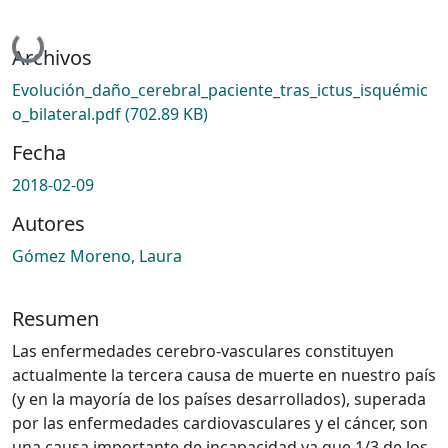
Cargando...
Archivos
Evolución_daño_cerebral_paciente_tras_ictus_isquémic
o_bilateral.pdf
(702.89 KB)
Fecha
2018-02-09
Autores
Gómez Moreno, Laura
Resumen
Las enfermedades cerebro-vasculares constituyen
actualmente la tercera causa de muerte en nuestro país
(y en la mayoría de los países desarrollados), superada
por las enfermedades cardiovasculares y el cáncer, son
una causa importante de incapacidad ya que 1/3 de los