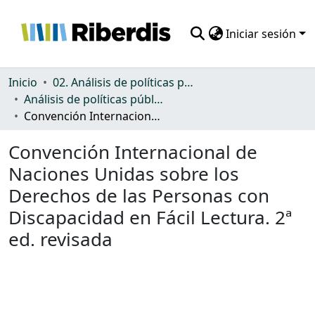
Iniciar sesión
Comunidades
Inicio
02. Análisis de políticas públicas y normativa sobre discapacidad
Análisis de políticas públicas y normativa sobre discapacidad
Todo DSpace
Convención Internacional de Naciones Unidas sobre los Derechos de las Personas con Discapacidad en Fácil Lectura. 2ª ed. revisada
Estadísticas
Convención Internacional de
Naciones Unidas sobre los
Derechos de las Personas con
Discapacidad en Fácil Lectura. 2ª
ed. revisada