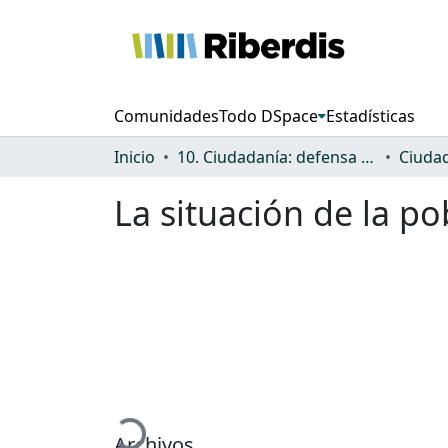
Comunidades
Todo DSpace
Estadísticas
Inicio
10. Ciudadanía: defensa de los derechos y discriminación
La situación de la p
Cargando...
Archivos