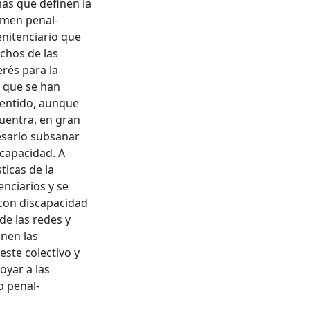
mas que definen la
imen penal-
enitenciario que
chos de las
rés para la
s que se han
sentido, aunque
cuentra, en gran
esario subsanar
scapacidad. A
ticas de la
enciarios y se
 con discapacidad
de las redes y
onen las
este colectivo y
oyar a las
o penal-