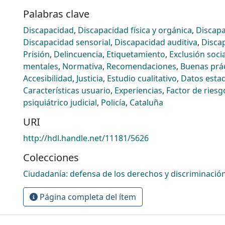
Palabras clave
Discapacidad
,
Discapacidad física y orgánica
,
Discapa
Discapacidad sensorial
,
Discapacidad auditiva
,
Discap
Prisión
,
Delincuencia
,
Etiquetamiento
,
Exclusión socia
mentales
,
Normativa
,
Recomendaciones
,
Buenas prác
Accesibilidad
,
Justicia
,
Estudio cualitativo
,
Datos estad
Características usuario
,
Experiencias
,
Factor de riesg
psiquiátrico judicial
,
Policía
,
Cataluña
URI
http://hdl.handle.net/11181/5626
Colecciones
Ciudadanía: defensa de los derechos y discriminació
Página completa del ítem