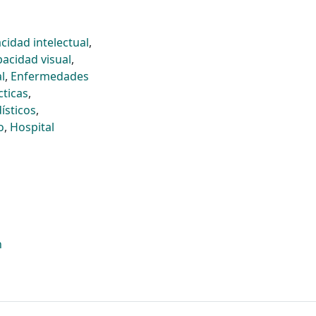
cidad intelectual
,
acidad visual
,
l
,
Enfermedades
ticas
,
ísticos
,
o
,
Hospital
n