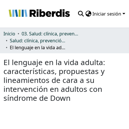
Iniciar sesión
Comunidades
Inicio
03. Salud: clínica, prevención, atención sanitaria y (re)habilitación
Salud: clínica, prevención, atención sanitaria y (re)habilitación
Todo DSpace
El lenguaje en la vida adulta: características, propuestas y lineamientos de cara a su intervención en adultos con síndrome de Down
Estadísticas
El lenguaje en la vida adulta:
características, propuestas y
lineamientos de cara a su
intervención en adultos con
síndrome de Down