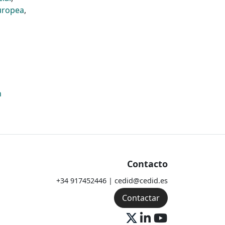
uropea
,
n
Contacto
+34 917452446 | cedid@cedid.es
Contactar