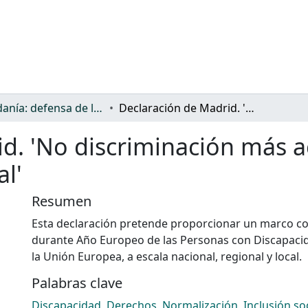
Ciudadanía: defensa de los derechos y discriminación
Declaración de Madrid. 'No discriminación más acción positiva es igual a inclusión social'
d. 'No discriminación más ac
al'
Resumen
Esta declaración pretende proporcionar un marco co
durante Año Europeo de las Personas con Discapacid
la Unión Europea, a escala nacional, regional y local.
Palabras clave
Discapacidad
,
Derechos
,
Normalización
,
Inclusión so