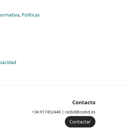
ormativa
,
Políticas
apacidad
Contacto
+34 917452446 | cedid@cedid.es
Contactar