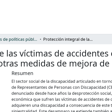
Análisis de políticas públicas y normativa sobre discapacidad
Protección integral de las víctimas de accidentes de tráfico: propuesta de proyecto de ley y otras medidas de mejora de la atención
e las víctimas de accidentes 
 otras medidas de mejora de 
Resumen
El sector social de la discapacidad articulado en tor
de Representantes de Personas con Discapacidad (C
denunciado desde hace años la desprotección social, 
económica que sufren las víctimas de accidentes de c
adquieren una discapacidad a consecuencia de este 
siniestralidad. Este desamparo se extiende también a 