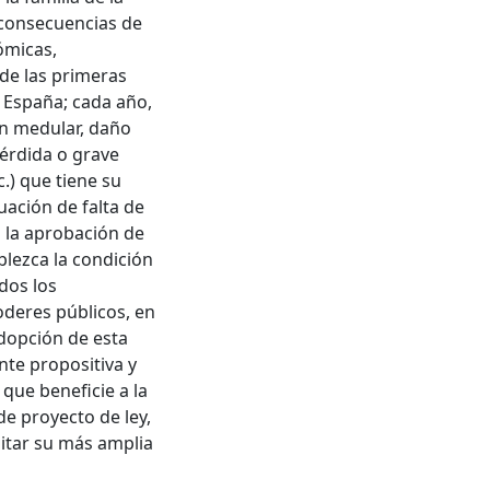
s consecuencias de
ómicas,
 de las primeras
 España; cada año,
ón medular, daño
érdida o grave
c.) que tiene su
tuación de falta de
s la aprobación de
blezca la condición
dos los
oderes públicos, en
 adopción de esta
nte propositiva y
 que beneficie a la
e proyecto de ley,
litar su más amplia