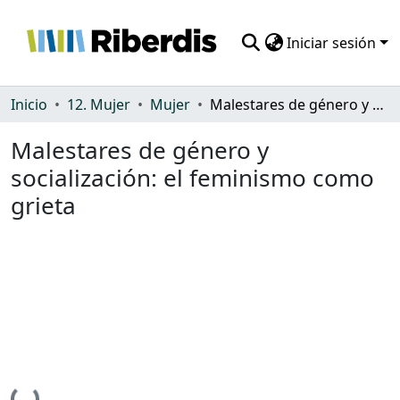
Iniciar sesión
Comunidades
Inicio
12. Mujer
Mujer
Malestares de género y socialización: el feminismo como grieta
Todo DSpace
Malestares de género y
socialización: el feminismo como
Estadísticas
grieta
Cargando...