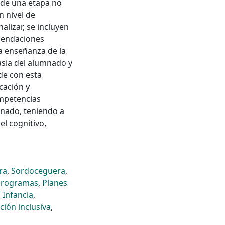
e de una etapa no
n nivel de
alizar, se incluyen
mendaciones
la enseñanza de la
asia del alumnado y
nde con esta
cación y
ompetencias
mnado, teniendo a
el cognitivo,
ra
,
Sordoceguera
,
 programas
,
Planes
,
Infancia
,
ción inclusiva
,