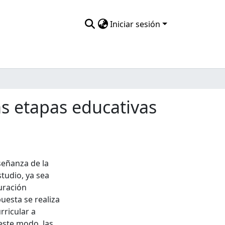
Iniciar sesión
as etapas educativas
señanza de la
tudio, ya sea
uración
uesta se realiza
rricular a
este modo, las