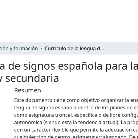
ión y formación
Currículo de la lengua de signos española para las etapas educativas de infantil, primaria y secundaria
ua de signos española para l
 y secundaria
Resumen
Este documento tiene como objetivo organizar la en
lengua de signos española dentro de los planes de es
como asignatura troncal, específica o de libre config
autonómica (siendo esta la tendencia actual). La prop
con un carácter flexible que permite la adecuación cu
cualquier tipo de centro, asignatura y alumnado. De 