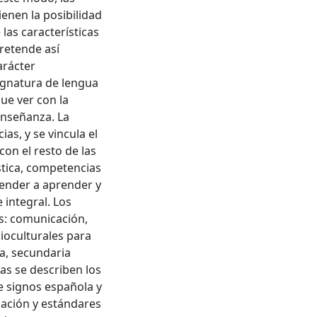
enen la posibilidad
las características
pretende así
arácter
signatura de lengua
ue ver con la
enseñanza. La
s, y se vincula el
con el resto de las
stica, competencias
prender a aprender y
 integral. Los
es: comunicación,
ioculturales para
ia, secundaria
pas se describen los
 signos española y
uación y estándares