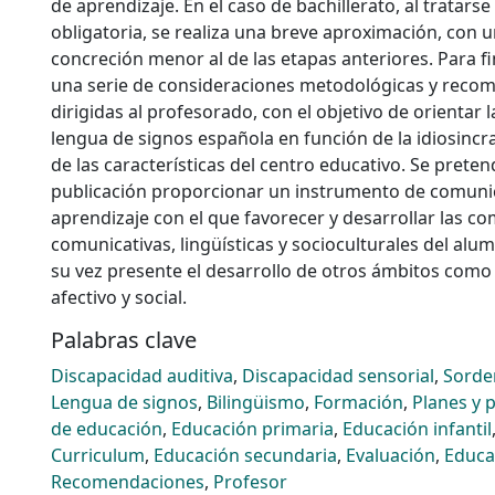
de aprendizaje. En el caso de bachillerato, al tratars
obligatoria, se realiza una breve aproximación, con u
concreción menor al de las etapas anteriores. Para fin
una serie de consideraciones metodológicas y reco
dirigidas al profesorado, con el objetivo de orientar 
lengua de signos española en función de la idiosincr
de las características del centro educativo. Se prete
publicación proporcionar un instrumento de comuni
aprendizaje con el que favorecer y desarrollar las c
comunicativas, lingüísticas y socioculturales del alu
su vez presente el desarrollo de otros ámbitos como 
afectivo y social.
Palabras clave
Discapacidad auditiva
,
Discapacidad sensorial
,
Sorde
Lengua de signos
,
Bilingüismo
,
Formación
,
Planes y
de educación
,
Educación primaria
,
Educación infantil
Curriculum
,
Educación secundaria
,
Evaluación
,
Educa
Recomendaciones
,
Profesor