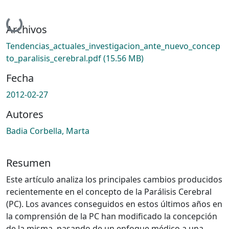
Cargando...
Archivos
Tendencias_actuales_investigacion_ante_nuevo_concep
to_paralisis_cerebral.pdf
(15.56 MB)
Fecha
2012-02-27
Autores
Badia Corbella, Marta
Resumen
Este artículo analiza los principales cambios producidos
recientemente en el concepto de la Parálisis Cerebral
(PC). Los avances conseguidos en estos últimos años en
la comprensión de la PC han modificado la concepción
de la misma, pasando de un enfoque médico a una