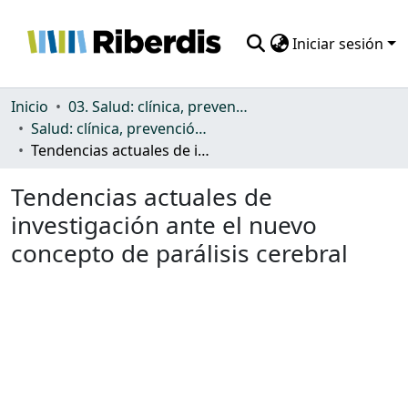
Iniciar sesión
Comunidades
Inicio
03. Salud: clínica, prevención, atención sanitaria y (re)habilitación
Salud: clínica, prevención, atención sanitaria y (re)habilitación
Todo DSpace
Tendencias actuales de investigación ante el nuevo concepto de parálisis cerebral
Estadísticas
Tendencias actuales de
investigación ante el nuevo
concepto de parálisis cerebral