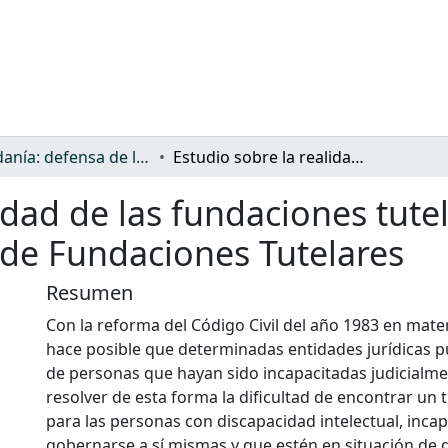
Ciudadanía: defensa de los derechos y discriminación
Estudio sobre la realidad de las fundaciones tutelares de la Asociación Española de Fundaciones Tutelares
idad de las fundaciones tutel
 de Fundaciones Tutelares
Resumen
Con la reforma del Código Civil del año 1983 en mater
hace posible que determinadas entidades jurídicas p
de personas que hayan sido incapacitadas judicialmen
resolver de esta forma la dificultad de encontrar un
para las personas con discapacidad intelectual, inca
gobernarse a sí mismas y que estén en situación de 