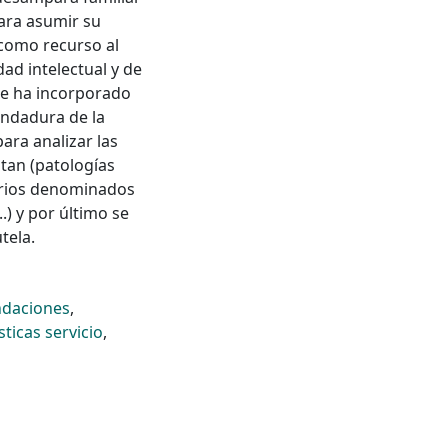
para asumir su
 como recurso al
dad intelectual y de
 se ha incorporado
andadura de la
ara analizar las
tan (patologías
tarios denominados
.) y por último se
tela.
ndaciones
,
sticas servicio
,