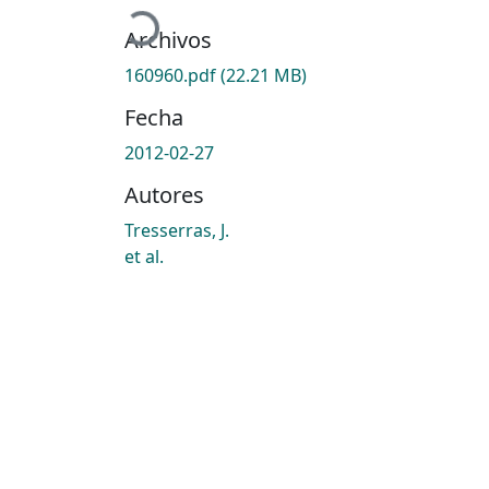
Cargando...
Archivos
160960.pdf
(22.21 MB)
Fecha
2012-02-27
Autores
Tresserras, J.
et al.