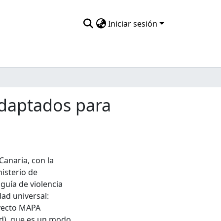
Iniciar sesión
adaptados para
Canaria, con la
nisterio de
 guía de violencia
dad universal:
royecto MAPA
d), que es un modo