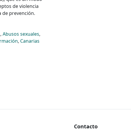
eptos de violencia
a de prevención.
s
,
Abusos sexuales
,
ormación
,
Canarias
Contacto