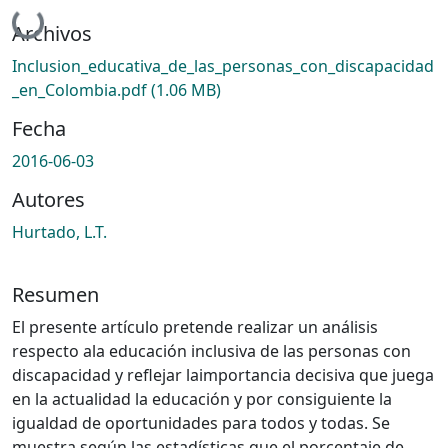
Cargando...
Archivos
Inclusion_educativa_de_las_personas_con_discapacidad
_en_Colombia.pdf
(1.06 MB)
Fecha
2016-06-03
Autores
Hurtado, L.T.
Resumen
El presente artículo pretende realizar un análisis
respecto ala educación inclusiva de las personas con
discapacidad y reflejar laimportancia decisiva que juega
en la actualidad la educación y por consiguiente la
igualdad de oportunidades para todos y todas. Se
muestra según las estadísticas que el porcentaje de