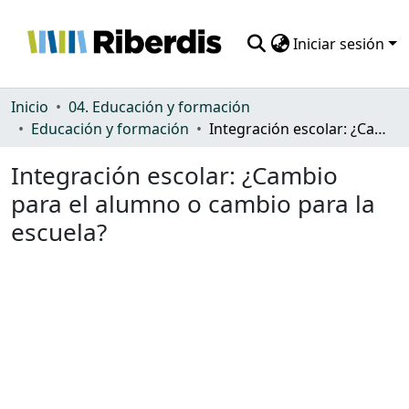
Iniciar sesión
Comunidades
Inicio
04. Educación y formación
Educación y formación
Integración escolar: ¿Cambio para el alumno o cambio para la escuela?
Todo DSpace
Integración escolar: ¿Cambio
Estadísticas
para el alumno o cambio para la
escuela?