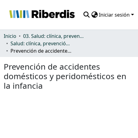
Iniciar sesión
Comunidades
Inicio
03. Salud: clínica, prevención, atención sanitaria y (re)habilitación
Salud: clínica, prevención, atención sanitaria y (re)habilitación
Todo DSpace
Prevención de accidentes domésticos y peridomésticos en la infancia
Estadísticas
Prevención de accidentes
domésticos y peridomésticos en
la infancia