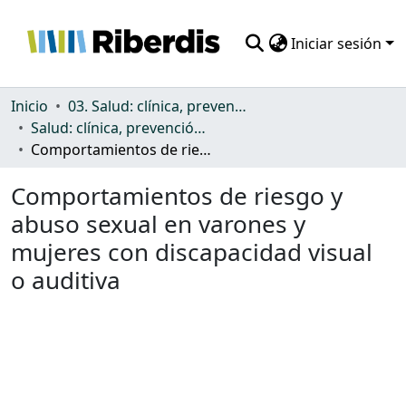
Iniciar sesión
Comunidades
Inicio
03. Salud: clínica, prevención, atención sanitaria y (re)habilitación
Salud: clínica, prevención, atención sanitaria y (re)habilitación
Todo DSpace
Comportamientos de riesgo y abuso sexual en varones y mujeres con discapacidad visual o auditiva
Estadísticas
Comportamientos de riesgo y
abuso sexual en varones y
mujeres con discapacidad visual
o auditiva