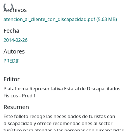
Cargando...
Archivos
atencion_al_cliente_con_discapacidad.pdf
(5.63 MB)
Fecha
2014-02-26
Autores
PREDIF
Editor
Plataforma Representativa Estatal de Discapacitados
Físicos - Predif
Resumen
Este folleto recoge las necesidades de turistas con
discapacidad y ofrece recomendaciones al sector
turístico para atender a las personas con discapacidad