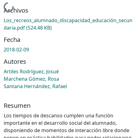
Cargando...
Archivos
Los_recreos_alumnado_discapacidad_educación_secun
daria.pdf
(524.48 KB)
Fecha
2018-02-09
Autores
Artiles Rodríguez, Josué
Marchena Gómez, Rosa
Santana Hernández, Rafael
Resumen
Los tiempos de descanso cumplen una función
importante en el desarrollo social del alumnado,
disponiendo de momentos de interacción libre donde
ponen en práctica habilidades para poder relacionarse.