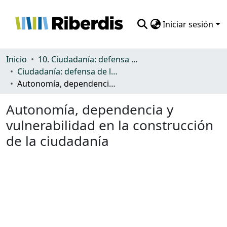
Iniciar sesión
Comunidades
Inicio
10. Ciudadanía: defensa de los derechos y discriminación
Ciudadanía: defensa de los derechos y discriminación
Todo DSpace
Autonomía, dependencia y vulnerabilidad en la construcción de la ciudadanía
Estadísticas
Autonomía, dependencia y
vulnerabilidad en la construcción
de la ciudadanía