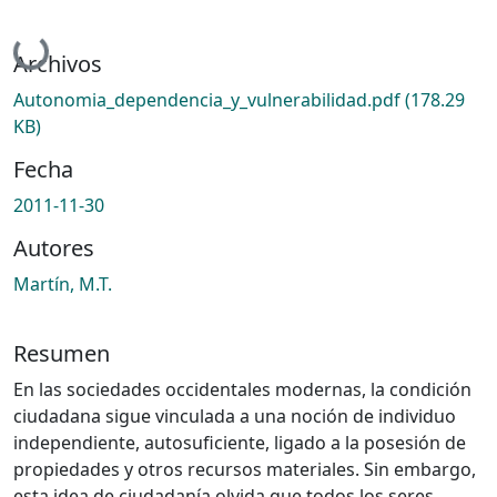
Cargando...
Archivos
Autonomia_dependencia_y_vulnerabilidad.pdf
(178.29
KB)
Fecha
2011-11-30
Autores
Martín, M.T.
Resumen
En las sociedades occidentales modernas, la condición
ciudadana sigue vinculada a una noción de individuo
independiente, autosuficiente, ligado a la posesión de
propiedades y otros recursos materiales. Sin embargo,
esta idea de ciudadanía olvida que todos los seres