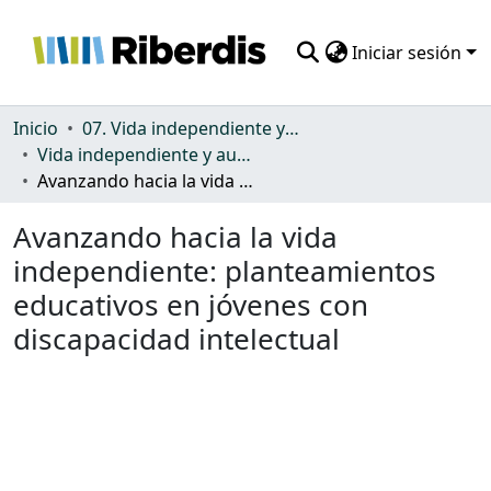
Iniciar sesión
Comunidades
Inicio
07. Vida independiente y autonomía personal
Vida independiente y autonomía personal
Todo DSpace
Avanzando hacia la vida independiente: planteamientos educativos en jóvenes con discapacidad intelectual
Estadísticas
Avanzando hacia la vida
independiente: planteamientos
educativos en jóvenes con
discapacidad intelectual