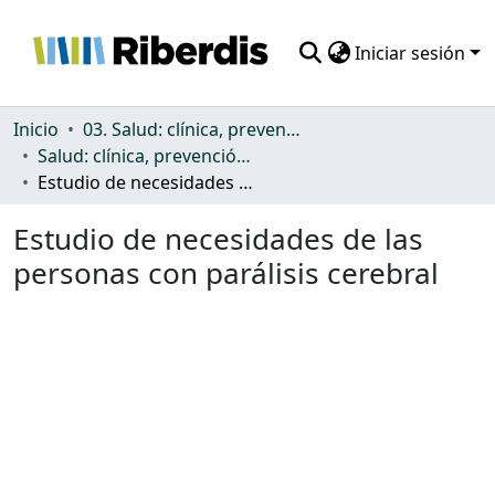
Iniciar sesión
Comunidades
Inicio
03. Salud: clínica, prevención, atención sanitaria y (re)habilitación
Salud: clínica, prevención, atención sanitaria y (re)habilitación
Todo DSpace
Estudio de necesidades de las personas con parálisis cerebral
Estadísticas
Estudio de necesidades de las
personas con parálisis cerebral