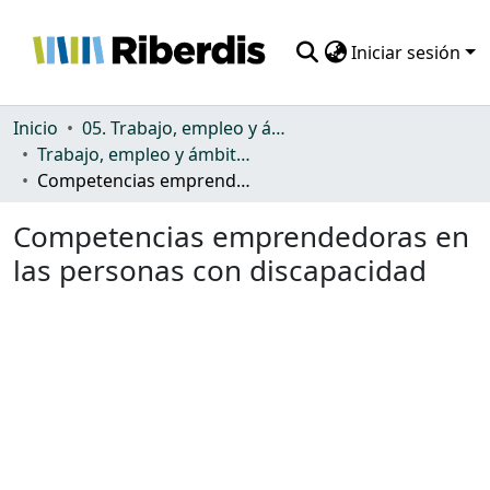
Iniciar sesión
Comunidades
Inicio
05. Trabajo, empleo y ámbito productivo
Trabajo, empleo y ámbito productivo
Todo DSpace
Competencias emprendedoras en las personas con discapacidad
Estadísticas
Competencias emprendedoras en
las personas con discapacidad