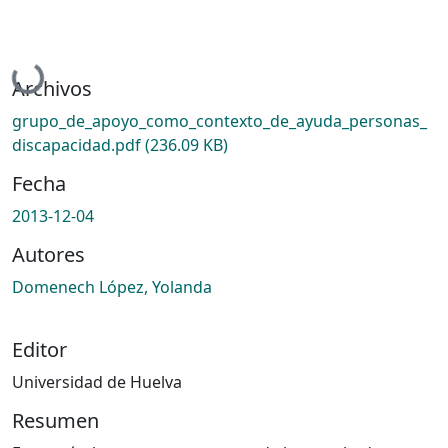
Cargando...
Archivos
grupo_de_apoyo_como_contexto_de_ayuda_personas_
discapacidad.pdf
(236.09 KB)
Fecha
2013-12-04
Autores
Domenech López, Yolanda
Editor
Universidad de Huelva
Resumen