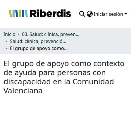
Iniciar sesión
Comunidades
Inicio
03. Salud: clínica, prevención, atención sanitaria y (re)habilitación
Salud: clínica, prevención, atención sanitaria y (re)habilitación
Todo DSpace
El grupo de apoyo como contexto de ayuda para personas con discapacidad en la Comunidad Valenciana
Estadísticas
El grupo de apoyo como contexto
de ayuda para personas con
discapacidad en la Comunidad
Valenciana