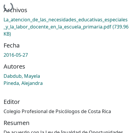
Cargando...
Archivos
La_atencion_de_las_necesidades_educativas_especiales
_y_la_labor_docente_en_la_escuela_primaria.pdf
(739.96
KB)
Fecha
2016-05-27
Autores
Dabdub, Mayela
Pineda, Alejandra
Editor
Colegio Profesional de Psicólogos de Costa Rica
Resumen
De acuerdo con la Ley de Igualdad de Oportunidades