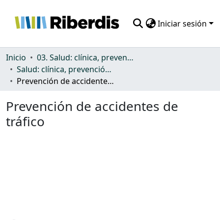
Iniciar sesión
Comunidades
Inicio
03. Salud: clínica, prevención, atención sanitaria y (re)habilitación
Salud: clínica, prevención, atención sanitaria y (re)habilitación
Todo DSpace
Prevención de accidentes de tráfico
Estadísticas
Prevención de accidentes de
tráfico
Cargando...