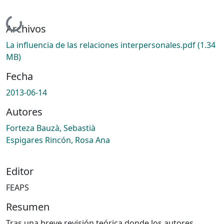
Cargando...
Archivos
La influencia de las relaciones interpersonales.pdf
(1.34
MB)
Fecha
2013-06-14
Autores
Forteza Bauzà, Sebastià
Espigares Rincón, Rosa Ana
Editor
FEAPS
Resumen
Tras una breve revisión teórica donde los autores