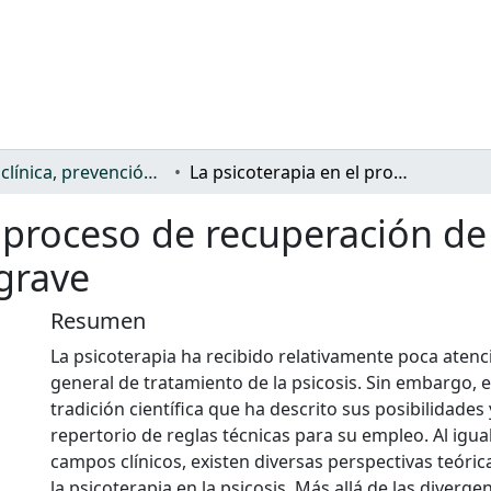
Salud: clínica, prevención, atención sanitaria y (re)habilitación
La psicoterapia en el proceso de recuperación de personas con enfermedad mental grave
l proceso de recuperación d
grave
Resumen
La psicoterapia ha recibido relativamente poca atenc
general de tratamiento de la psicosis. Sin embargo, e
tradición científica que ha descrito sus posibilidades
repertorio de reglas técnicas para su empleo. Al igua
campos clínicos, existen diversas perspectivas teóric
la psicoterapia en la psicosis. Más allá de las divergen