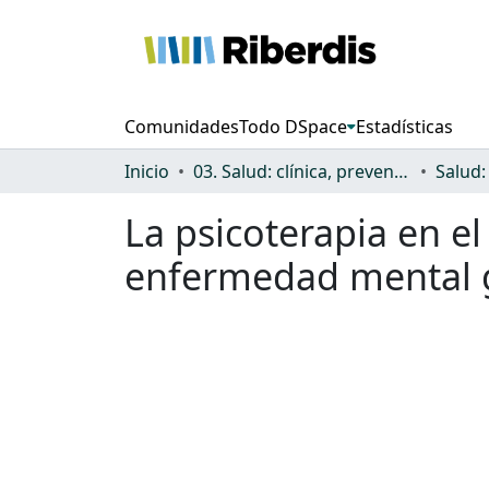
Comunidades
Todo DSpace
Estadísticas
Inicio
03. Salud: clínica, prevención, atención sanitaria y (re)habilitación
La psicoterapia en e
enfermedad mental 
Cargando...