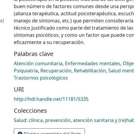
buen número de factores comunes desde una perspe
(alianza terapéutica, actitud psicoterapéutica, escuc
ci
manejo de síntomas, etc.) que permiten considerarl
técnico justificado como parte del tratamiento de la
síntomas psicóticos, y como un factor que puede con
eficazmente a su recuperación.
Palabras clave
Atención comunitaria
,
Enfermedades mentales
,
Obje
Psiquiatría
,
Recuperación
,
Rehabilitación
,
Salud ment
Trastornos psicológicos
URI
http://hdl.handle.net/11181/5335
Colecciones
Salud: clínica, prevención, atención sanitaria y (re)hab
Página completa del ítem