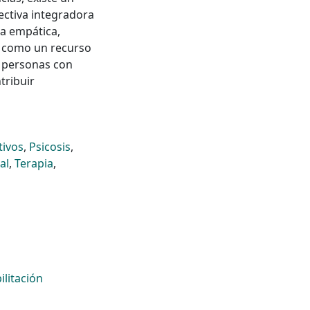
ctiva integradora
ha empática,
a como un recurso
s personas con
tribuir
tivos
,
Psicosis
,
al
,
Terapia
,
ilitación