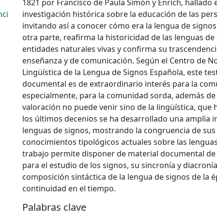
1821 por Francisco de Paula Simón y Enrich, hallado 
nci
investigación histórica sobre la educación de las per
invitando así a conocer cómo era la lengua de signos e
otra parte, reafirma la historicidad de las lenguas d
entidades naturales vivas y confirma su trascenden
enseñanza y de comunicación. Según el Centro de N
Lingüística de la Lengua de Signos Española, este te
documental es de extraordinario interés para la comu
especialmente, para la comunidad sorda, además de
valoración no puede venir sino de la lingüística, que
los últimos decenios se ha desarrollado una amplia i
lenguas de signos, mostrando la congruencia de sus
conocimientos tipológicos actuales sobre las lengua
trabajo permite disponer de material documental d
para el estudio de los signos, su sincronía y diacronía, 
composición sintáctica de la lengua de signos de la é
continuidad en el tiempo.
Palabras clave