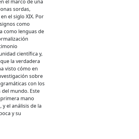
en el marco de una
sonas sordas,
n el siglo XIX. Por
e signos como
cia como lenguas de
ormalización
stimonio
nidad científica y,
 que la verdadera
 ha visto cómo en
nvestigación sobre
 gramáticas con los
s del mundo. Este
e primera mano
y el análisis de la
poca y su