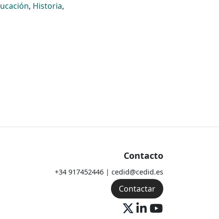
ucación
,
Historia
,
Contacto
+34 917452446 | cedid@cedid.es
Contactar