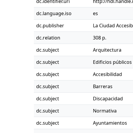
dc.identifier.uri
http://hdl.handle
dc.language.iso
es
dc.publisher
La Ciudad Accesib
dc.relation
308 p.
dc.subject
Arquitectura
dc.subject
Edificios públicos
dc.subject
Accesibilidad
dc.subject
Barreras
dc.subject
Discapacidad
dc.subject
Normativa
dc.subject
Ayuntamientos