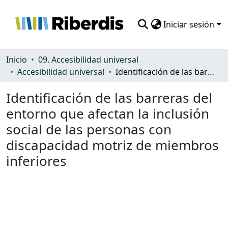
Iniciar sesión
Comunidades
Inicio
09. Accesibilidad universal
Accesibilidad universal
Identificación de las barreras del entorno que afectan la inclusión social de las personas con discapacidad motriz de miembros inferiores
Todo DSpace
Identificación de las barreras del
Estadísticas
entorno que afectan la inclusión
social de las personas con
discapacidad motriz de miembros
inferiores