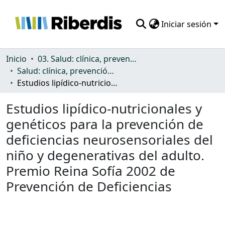
Iniciar sesión
Comunidades
Inicio
03. Salud: clínica, prevención, atención sanitaria y (re)habilitación
Salud: clínica, prevención, atención sanitaria y (re)habilitación
Todo DSpace
Estudios lipídico-nutricionales y genéticos para la prevención de deficiencias neurosensoriales del niño y degenerativas del adulto. Premio Reina Sofía 2002 de Prevención de Deficiencias
Estadísticas
Estudios lipídico-nutricionales y
genéticos para la prevención de
deficiencias neurosensoriales del
niño y degenerativas del adulto.
Premio Reina Sofía 2002 de
Prevención de Deficiencias