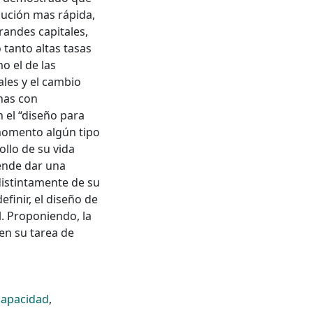
lución mas rápida,
randes capitales,
 tanto altas tasas
o el de las
ales y el cambio
onas con
 el “diseño para
 momento algún tipo
ollo de su vida
tende dar una
ndistintamente de su
finir, el diseño de
l. Proponiendo, la
en su tarea de
capacidad
,