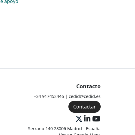
de apoyo
Contacto
+34 917452446 | cedid@cedid.es
Contactar
Serrano 140 28006 Madrid - España
Ver en Google Maps