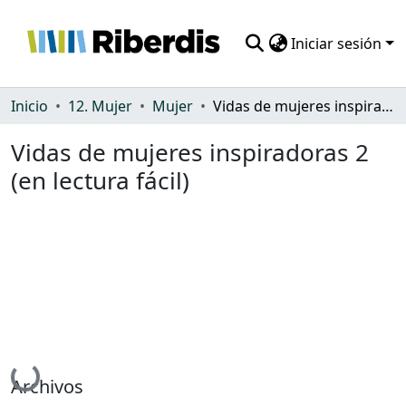
Iniciar sesión
Comunidades
Inicio
12. Mujer
Mujer
Vidas de mujeres inspiradoras 2 (en lectura fácil)
Todo DSpace
Vidas de mujeres inspiradoras 2
(en lectura fácil)
Estadísticas
Cargando...
Archivos