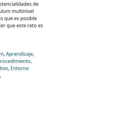
otencialidades de
ulum multinivel
s que es posible
er que este reto es
um
,
Aprendizaje
,
rocedimiento
,
tivo
,
Entorno
,