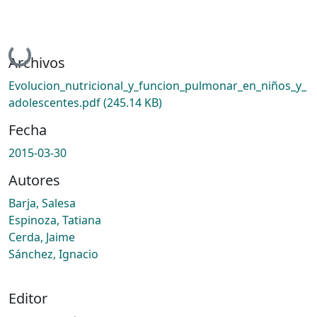
Cargando...
Archivos
Evolucion_nutricional_y_funcion_pulmonar_en_niños_y_
adolescentes.pdf
(245.14 KB)
Fecha
2015-03-30
Autores
Barja, Salesa
Espinoza, Tatiana
Cerda, Jaime
Sánchez, Ignacio
Editor