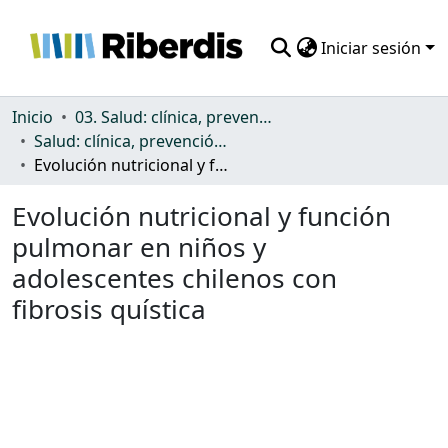
Iniciar sesión
Comunidades
Inicio
03. Salud: clínica, prevención, atención sanitaria y (re)habilitación
Salud: clínica, prevención, atención sanitaria y (re)habilitación
Todo DSpace
Evolución nutricional y función pulmonar en niños y adolescentes chilenos con fibrosis quística
Estadísticas
Evolución nutricional y función
pulmonar en niños y
adolescentes chilenos con
fibrosis quística