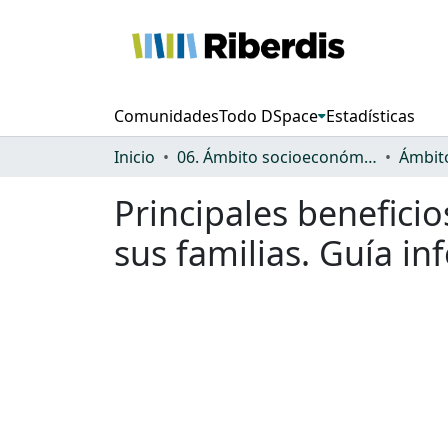
Comunidades
Todo DSpace
Estadísticas
Inicio
06. Ámbito socioeconómico: protección, gasto y desigualdad
Principales beneficio
sus familias. Guía in
Cargando...