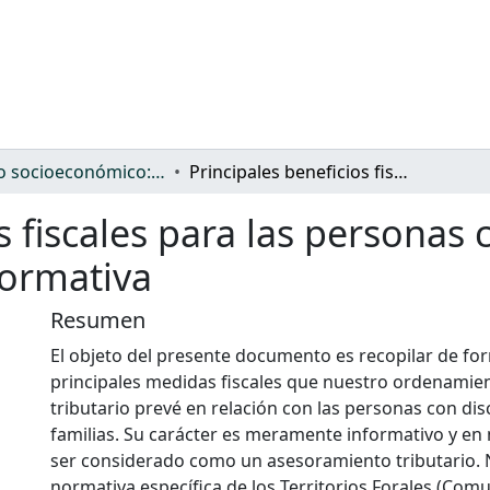
Ámbito socioeconómico: protección, gasto y desigualdad
Principales beneficios fiscales para las personas con discapacidad y sus familias. Guía informativa
s fiscales para las personas
formativa
Resumen
El objeto del presente documento es recopilar de fo
principales medidas fiscales que nuestro ordenamien
tributario prevé en relación con las personas con di
familias. Su carácter es meramente informativo y e
ser considerado como un asesoramiento tributario. 
normativa específica de los Territorios Forales (C